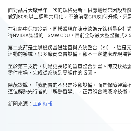
面對晶片大廠半年一次的規格更新，供應鏈經常因設計變
做到80％以上標準共用化，不論前端GPU如何升級，
在狂熱中保持冷靜，同樣體現在陳茂欽為元鈦科量身打造
得NVIDIA認證的1.3MW CDU，目前全球最大型整櫃
第二支箭是主導機房基礎建置與系統整合（SI），這是
連動的系統，很多廠商會賣設備，卻不一定能處理現場
至於第三支箭，則是更長線的垂直整合計畫。陳茂欽透露
零件市場，完成從系統到零組件的版圖。
陳茂欽說，「我們賣的不只是冷卻設備，而是保障運算
這位解熱先行者的「解熱哲學」，正帶領台灣液冷技術，
新聞來源：
工商時報