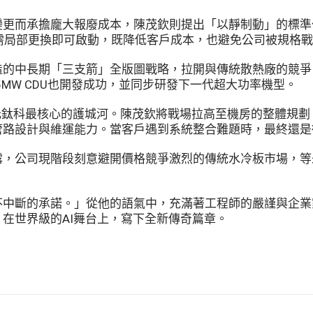
更而承擔龐大報廢成本，陳茂欽則提出「以靜制動」的標準
只需局部更換即可啟動，既降低客戶成本，也避免公司被規格
的中長期「三支箭」全版圖戰略，拉開與傳統散熱廠的競爭
式2.5MW CDU也開發成功，並同步研發下一代超大功率機型。
元鈦科最核心的護城河。陳茂欽將戰場拉高至機房的整體規
管路設計與維運能力。當客戶遇到系統整合難題時，最終還是
，公司現階段刻意避開價格競爭激烈的傳統水冷板市場，等未
不中斷的承諾。」從他的語氣中，充滿著工程師的嚴謹與企業
在世界級的AI舞台上，寫下全新傳奇篇章。