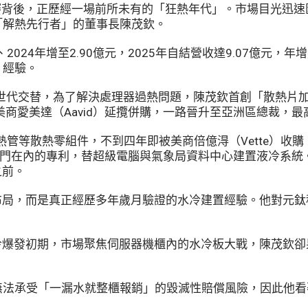
競賽背後，正歷經一場前所未有的「狂熱年代」。市場目光迅
「解熱先行者」的董事長陳茂欽。
2024年增至2.90億元，2025年自結營收達9.07億元，
」經驗。
586處理器世代交替，為了解決處理器過熱問題，陳茂欽首創「散
商愛美達（Aavid）延攬併購，一路晉升至亞洲區總裁，最
熱管等散熱零組件，不到四年即被美商倍億淂（Vette）收購
冷門在內的專利，替超級電腦與氣象局資料中心建置液冷系統
之前。
布局，而是真正經歷多年歲月驗證的水冷建置經驗。他對元
冷爆發初期，市場聚焦伺服器機櫃內的水冷板大戰，陳茂欽
無法承受「一漏水就整櫃報銷」的毀滅性賠償風險，因此他看