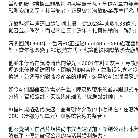
當AI伺服器機櫃單顆晶片功耗突破千瓦，全球AI算力
戰略姿態突圍，其掌舵者，正是被台灣散熱業界尊稱為
元鈦科近年營運曲線陡峭上揚，從2023年營收1.38億元、
從容並非偶然，而是來自三十餘年、扎實累積的「解熱
時間回到1994年，當時PC正歷經Intel 486、
計，當年卻改變了PC散熱方式，也讓他被國際散熱大廠美
他並未停留在氣冷時代的榮光。2001年創立友巨，專攻
理的朱佳建組建團隊，開始與IBM合作，並取得包含水
憶道，並透露他對液冷產業的理解，遠早於AI浪潮爆發
如今AI伺服器液冷需求升溫，陳茂欽帶來的並非跟風式
分析、管路設計、安裝與維運的「機房設計師」。
AI晶片規格迭代快速，並有朝令夕改的市場特性，在液
CDU（冷卻分配單元）與系統管線的整合。
他察覺到，在晶片規格尚未完全定型前，新創公司根本
險競爭，優先確保公司的存活與獲利能力。