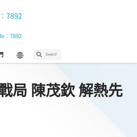
們
戰局 陳茂欽 解熱先