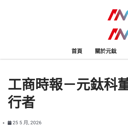
首頁
關於元鈦
工商時報－元鈦科董
行者
25 5 月, 2026