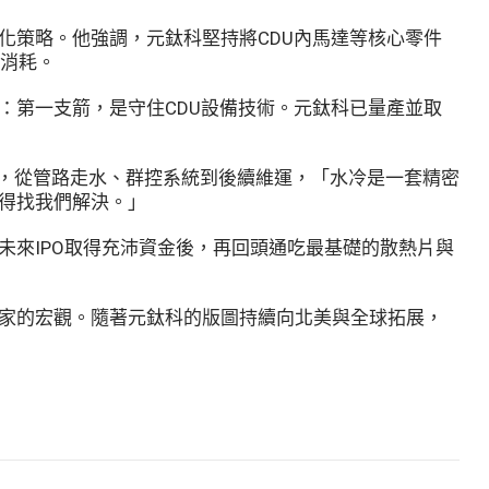
化策略。他強調，元鈦科堅持將CDU內馬達等核心零件
戰消耗。
：第一支箭，是守住CDU設備技術。元鈦科已量產並取
劃，從管路走水、群控系統到後續維運，「水冷是一套精密
得找我們解決。」
來IPO取得充沛資金後，再回頭通吃最基礎的散熱片與
家的宏觀。隨著元鈦科的版圖持續向北美與全球拓展，