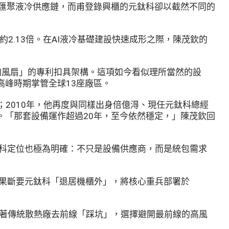
速匯聚液冷供應鏈，而甫登錄興櫃的元鈦科卻以截然不同的
年增約2.13倍。在AI液冷基礎建設快速成形之際，陳茂欽的
熱片加風扇」的專利扣具架構。這項如今看似理所當然的設
高峰時期掌管全球13座廠區。
；2010年，他再度與同樣出身倍億淂、現任元鈦科總經
。「那套設備運作超過20年，至今依然穩定，」陳茂欽回
鈦科定位也極為明確：不只是設備供應商，而是統包需求
卻果斷要元鈦科「退居機櫃外」，將核心重兵部署於
著傳統散熱廠去前線「踩坑」，選擇避開最前線的高風