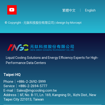
繁體中文
English
© Copyright - 元鈦科技股份有限公司 | design by
Morcept
Liquid Cooling Solutions and Energy Efficiency Experts for High-
Performance Data Centers
Taipei HQ
Phone｜
+886-2-2692-5999
Service｜
+886-2-2694-5777
E-mail｜
Sales@mgcooling.com.tw
Address｜
6F, No. 8-11, Ln. 169, Kangning St., Xizhi Dist., New
Taipei City 221013, Taiwan