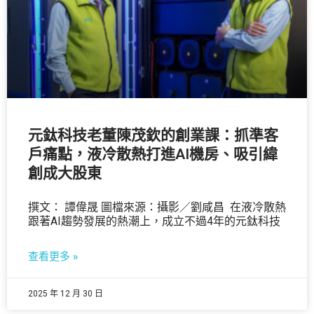
元鈦科技老董陳茂欽的創業課：抓準客
戶痛點，液冷散熱打進AI機房、吸引緯
創成大股東
撰文： 譚偉晟 圖檔來源：攝影／劉咸昌 在液冷散熱
跟著AI趨勢發展的熱潮上，成立不過4年的元鈦科技
查看更多 »
2025 年 12 月 30 日