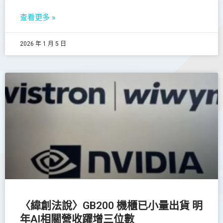
查看更多 »
2026 年 1 月 5 日
〈緯創法說〉GB200 機櫃已小量出貨 明
年AI相關營收躍增三位數