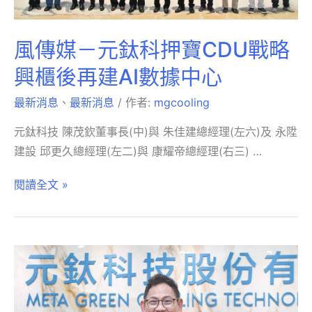
風傳媒－元鈦科押寶CDU戰略
興櫃後再建AI數據中心
最新消息
、
最新消息
/ 作者:
mgcooling
元鈦科技 陳茂欽董事長(中)與 朱佳建總經理(左六)及 永陞
建設 邱更久總經理(左二)與 康耀帝總經理(右三) …
閱讀全文 »