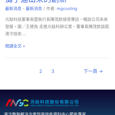
最新消息
、
最新消息
/ 作者:
mgcooling
元鈦科技董事長暨執行長陳茂欽接受專訪，暢談公司未來
發展。圖／王德為 走進元鈦科辦公室，董事長陳茂欽談起
液冷技術 …
閱讀全文 »
1
2
3
下一頁
→
液冷散熱解決方案與高效能資料中心節能專家