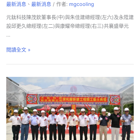
最新消息
、
最新消息
/ 作者:
mgcooling
元鈦科技陳茂欽董事長(中)與朱佳建總經理(左六)及永陞建
設邱更久總經理(左二)與康耀帝總經理(右三)共襄盛舉元
…
閱讀全文 »