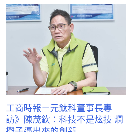
工商時報－元鈦科董事長專
訪》陳茂欽：科技不是炫技 爛
攤子逼出來的創新