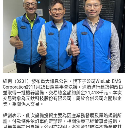
緯創（3231）發布重大訊息公告，旗下子公司WisLab EMS
Corporation於11月25日經董事會決議，通過進行建築物改良
並取得一批機器設備，交易總金額約美金21,418千元。本次
交易對象為元鈦科技股份有限公司，屬於合併公司之關聯企
業，為關係人交易。
緯創表示，此次設備投資主要為因應業務發展及策略規劃所
需，付款條件依訂單約定辦理，相關決策已經董事會通過，
且無董事提出異議。公司亦說明，本案並非取得不動產或其