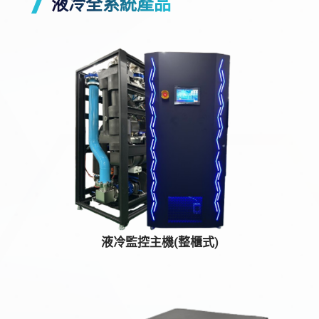
液冷全系統產品
液冷監控主機(整櫃式)