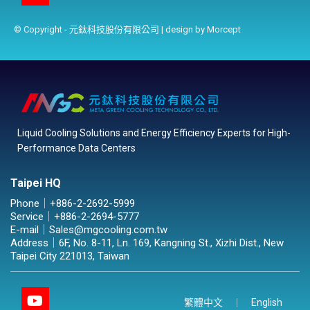
© Copyright - 元鈦科技股份有限公司 | design by
Morcept
Liquid Cooling Solutions and Energy Efficiency Experts for High-
Performance Data Centers
Taipei HQ
Phone｜
+886-2-2692-5999
Service｜
+886-2-2694-5777
E-mail｜
Sales@mgcooling.com.tw
Address｜
6F, No. 8-11, Ln. 169, Kangning St., Xizhi Dist., New
Taipei City 221013, Taiwan
繁體中文
English