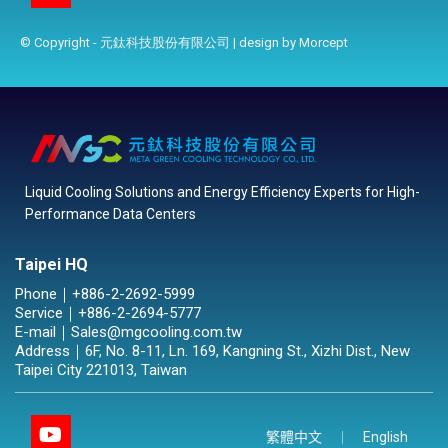
© Copyright - 元鈦科技股份有限公司 | design by
Morcept
Liquid Cooling Solutions and Energy Efficiency Experts for High-
Performance Data Centers
Taipei HQ
Phone｜
+886-2-2692-5999
Service｜
+886-2-2694-5777
E-mail｜
Sales@mgcooling.com.tw
Address｜
6F, No. 8-11, Ln. 169, Kangning St., Xizhi Dist., New
Taipei City 221013, Taiwan
繁體中文
English