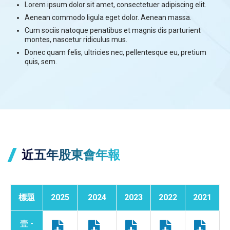
Lorem ipsum dolor sit amet, consectetuer adipiscing elit.
Aenean commodo ligula eget dolor. Aenean massa.
Cum sociis natoque penatibus et magnis dis parturient
montes, nascetur ridiculus mus.
Donec quam felis, ultricies nec, pellentesque eu, pretium
quis, sem.
近五年股東會年報
標題
2025
2024
2023
2022
2021
壹 -