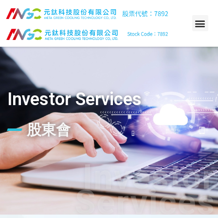
Investor Services
股東會
Investor
Services